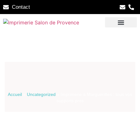
Contact
Accueil
»
Uncategorized
»
Imprimerie à Marguerittes : tous vos
supports pros