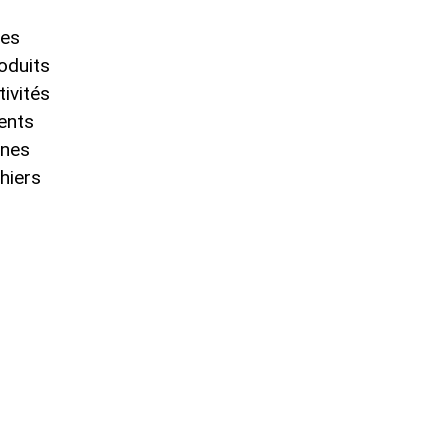
les
oduits
ivités
ents
ones
hiers