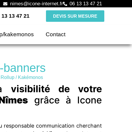
nimes@icone-internet.fr
06 13 13 47 21
 13 13 47 21
DEVIS SUR MESURE
up/kakemonos
Contact
-banners
,
Rollup / Kakémonos
la
visibilité de votre
Nîmes
grâce à Icone
ou responsable communication cherchant