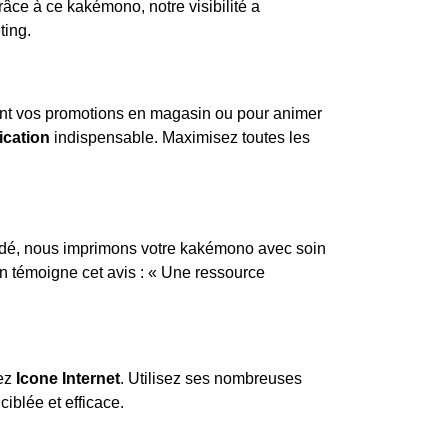
Grâce à ce kakémono, notre visibilité a
ting.
vant vos promotions en magasin ou pour animer
ication
indispensable. Maximisez toutes les
alidé, nous imprimons votre kakémono avec soin
en témoigne cet avis : « Une ressource
hez
Icone Internet
. Utilisez ses nombreuses
iblée et efficace.