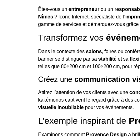
Êtes-vous un
entrepreneur
ou un
responsab
Nîmes
? Icone Internet, spécialiste de l’
impri
gamme de services et démarquez-vous grâce 
Transformez vos
événeme
Dans le contexte des
salons
, foires ou conf
banner se distingue par sa
stabilité
et sa
flexi
telles que 80×200 cm et 100×200 cm, pour ré
Créez une
communication vi
Attirez l’attention de vos clients avec une
conc
kakémonos captivent le regard grâce à des co
visuelle inoubliable
pour vos événements.
L’exemple inspirant de
Pr
Examinons comment
Provence Design
a bri