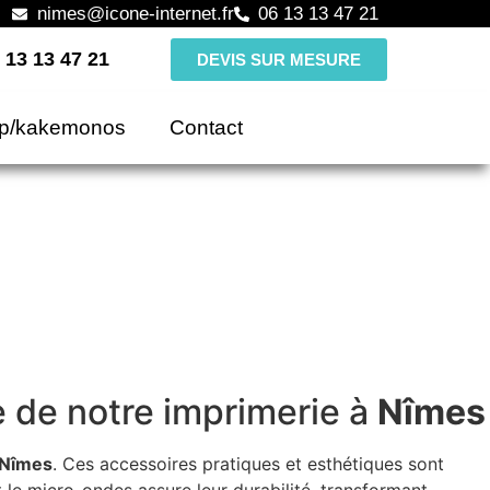
nimes@icone-internet.fr
06 13 13 47 21
 13 13 47 21
DEVIS SUR MESURE
up/kakemonos
Contact
e de notre imprimerie à
Nîmes
Nîmes
. Ces accessoires pratiques et esthétiques sont