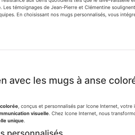
r résistance aux défis quotidiens tels que le lave-vaisselle 
Les témoignages de Jean-Pierre et Clémentine soulignent l
quipes. En choisissant nos mugs personnalisés, vous intégr
en avec les mugs à anse color
colorée
, conçus et personnalisés par Icone Internet, votr
mmunication visuelle
. Chez Icone Internet, nous transfor
elle unique
.
gs personnalisés