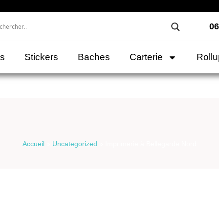
06
rs
Stickers
Baches
Carterie
Roll
Accueil
»
Uncategorized
»
Imprimerie à Bellegarde Nord