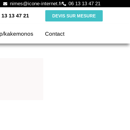
nimes@icone-internet.fr
06 13 13 47 21
 13 13 47 21
DEVIS SUR MESURE
up/kakemonos
Contact