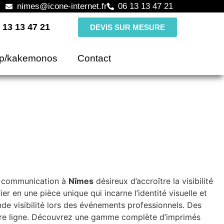
nimes@icone-internet.fr
06 13 13 47 21
 13 13 47 21
DEVIS SUR MESURE
up/kakemonos
Contact
a communication à
Nîmes
désireux d’accroître la visibilité
er en une pièce unique qui incarne l’identité visuelle et
nde visibilité lors des événements professionnels. Des
ière ligne. Découvrez une gamme complète d’imprimés