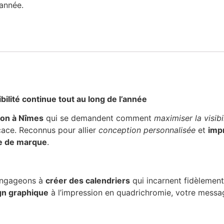
année.
bilité continue tout au long de l’année
on à Nîmes
qui se demandent comment
maximiser la visib
cace. Reconnus pour allier
conception personnalisée
et
imp
e de marque
.
engageons à
créer des calendriers
qui incarnent fidèlement
gn graphique
à l’impression en quadrichromie, votre messag