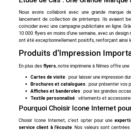
Étude de Cas : Une Grande Marque
Nous avons collaboré avec une grande marque d
lancement de collection de printemps. Ils avaient b
coïncider avec une campagne publicitaire en ligne. Grâ
10 000 flyers en moins d’une semaine, avec un design r
ont été exceptionnellement positifs, renforçant ainsi 
Produits d’Impression Import
En plus des
flyers
, notre imprimerie à Nîmes offre une
Cartes de visite
: pour laisser une impression dur
Brochures et catalogues
: pour présenter vos p
Affiches et banderoles
: pour les grandes occa
Textile personnalisé
: vêtements et accessoires
Pourquoi Choisir Icone Internet pou
Choisir Icone Internet, c’est opter pour une
experti
service client à l’écoute
. Nos valeurs sont centrées 