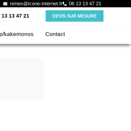
nimes@icone-internet.fr
06 13 13 47 21
 13 13 47 21
DEVIS SUR MESURE
up/kakemonos
Contact
Nîmes