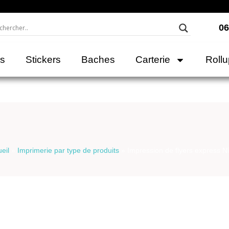
06
rs
Stickers
Baches
Carterie
Roll
eil
»
Imprimerie par type de produits
»
Impression de flyers express 