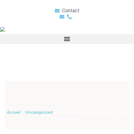
Contact
Accueil
»
Uncategorized
»
Autocollants personnalisés pour food
truck à Nîmes